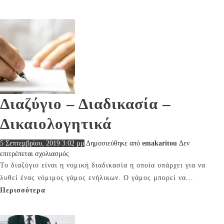
–
Μορφές
εταιρειών
και
Καταστατικά
.
Διαζύγιο – Διαδικασία –
Δικαιολογητικά
5 Σεπτεμβρίου, 2019 3:02 μμ
Δημοσιεύθηκε από
emakaritou
Δεν
στο
επιτρέπεται σχολιασμός
Διαζύγιο
Το διαζύγιο είναι η νομική διαδικασία η οποία υπάρχει για να
–
λυθεί ένας νόμιμος γάμος ενήλικων. Ο γάμος μπορεί να...
Διαδικασία
Περισσότερα
–
Δικαιολογητικά