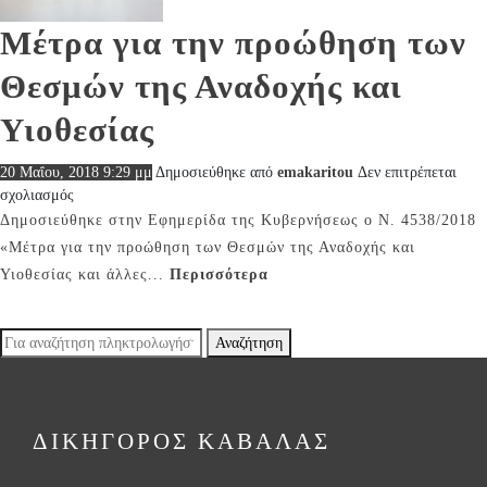
Μέτρα για την προώθηση των
Θεσμών της Αναδοχής και
Υιοθεσίας
20 Μαΐου, 2018 9:29 μμ
Δημοσιεύθηκε από
emakaritou
Δεν επιτρέπεται
στο
σχολιασμός
Μέτρα
Δημοσιεύθηκε στην Εφημερίδα της Κυβερνήσεως ο Ν. 4538/2018
για
«Μέτρα για την προώθηση των Θεσμών της Αναδοχής και
την
Υιοθεσίας και άλλες...
Περισσότερα
προώθηση
των
Θεσμών
Αναζήτηση
της
Αναδοχής
και
Υιοθεσίας
ΔΙΚΗΓΟΡΟΣ ΚΑΒΑΛΑΣ